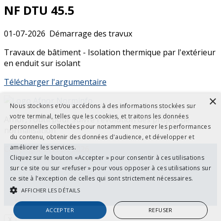
NF DTU 45.5
01-07-2026
Démarrage des travux
Travaux de bâtiment - Isolation thermique par l'extérieur
en enduit sur isolant
Télécharger l'argumentaire
×
Nous stockons et/ou accédons à des informations stockées sur
votre terminal, telles que les cookies, et traitons les données
Afnor, l'outil pour suivre l'évolution des projets de
personnelles collectées pour notamment mesurer les performances
normalisation
du contenu, obtenir des données d'audience, et développer et
améliorer les services.
Copyright BNTEC 2026
Cliquez sur le bouton «Accepter » pour consentir à ces utilisations
Contactez-nous
sur ce site ou sur «refuser » pour vous opposer à ces utilisations sur
Mentions légales
ce site à l’exception de celles qui sont strictement nécessaires.
Politique et protection des données personnelles
AFFICHER LES DÉTAILS
Plan du site
ACCEPTER
REFUSER
X