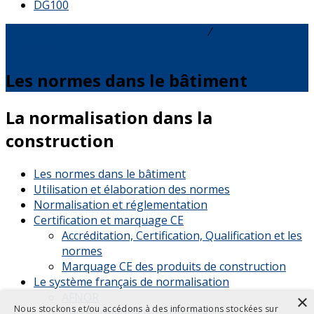
DG100
La normalisation dans la construction
⁄
Les normes dans
le bâtiment
Les normes dans le bâtiment
La normalisation dans la
construction
Les normes dans le bâtiment
Utilisation et élaboration des normes
Normalisation et réglementation
Certification et marquage CE
Accréditation, Certification, Qualification et les
normes
Marquage CE des produits de construction
Le système français de normalisation
AFNOR
×
Nous stockons et/ou accédons à des informations stockées sur
Décret relatif à la normalisation