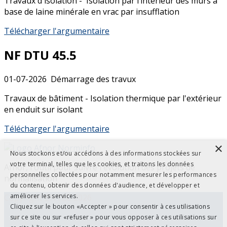
Travaux d'isolation - Isolation par l’intérieur des murs à
base de laine minérale en vrac par insufflation
Télécharger l'argumentaire
NF DTU 45.5
01-07-2026
Démarrage des travux
Travaux de bâtiment - Isolation thermique par l'extérieur
en enduit sur isolant
Télécharger l'argumentaire
×
Nous stockons et/ou accédons à des informations stockées sur
votre terminal, telles que les cookies, et traitons les données
Afnor, l'outil pour suivre l'évolution des projets de
personnelles collectées pour notamment mesurer les performances
normalisation
du contenu, obtenir des données d'audience, et développer et
améliorer les services.
Copyright BNTEC 2026
Cliquez sur le bouton «Accepter » pour consentir à ces utilisations
Contactez-nous
sur ce site ou sur «refuser » pour vous opposer à ces utilisations sur